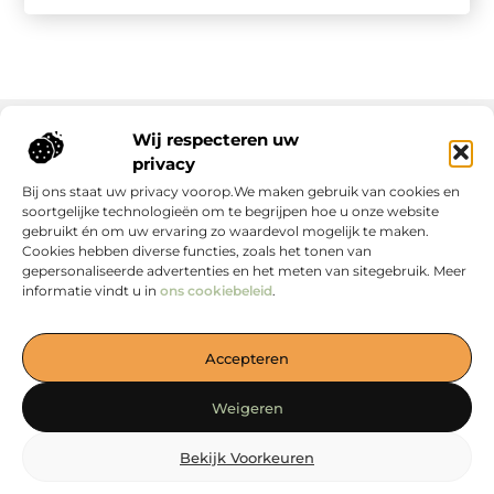
Wij respecteren uw
privacy
Onze informatie
Bij ons staat uw privacy voorop.We maken gebruik van cookies en
soortgelijke technologieën om te begrijpen hoe u onze website
gebruikt én om uw ervaring zo waardevol mogelijk te maken.
Cookies hebben diverse functies, zoals het tonen van
gepersonaliseerde advertenties en het meten van sitegebruik. Meer
informatie vindt u in
ons cookiebeleid
.
Jouw Bron voor Blogs en Inzichten
Accepteren
— Duik in boeiende verhalen, handige tips en waardevolle
artikelen, allemaal verzameld op één plek. Start jouw
Weigeren
ontdekkingsreis vandaag op loewiese.nl!
Bekijk Voorkeuren
@2025
www.loewiese.nl
.All Right Reserved.