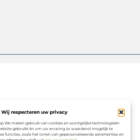
Wij respecteren uw privacy
rop.We maken gebruik van cookies en soortgelijke technologieën
ebsite gebruikt én om uw ervaring zo waardevol mogelijk te
e functies, zoals het tonen van gepersonaliseerde advertenties en
er informatie vindt u in
ons cookiebeleid
.