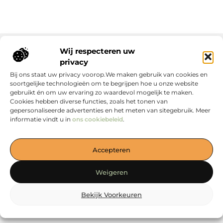
Wij respecteren uw
privacy
Onze informatie
Bij ons staat uw privacy voorop.We maken gebruik van cookies en
soortgelijke technologieën om te begrijpen hoe u onze website
gebruikt én om uw ervaring zo waardevol mogelijk te maken.
Cookies hebben diverse functies, zoals het tonen van
gepersonaliseerde advertenties en het meten van sitegebruik. Meer
informatie vindt u in
ons cookiebeleid
.
Jouw Bron voor Blogs en Inzichten
Accepteren
— Duik in boeiende verhalen, handige tips en waardevolle
artikelen, allemaal verzameld op één plek. Start jouw
Weigeren
ontdekkingsreis vandaag op loewiese.nl!
Bekijk Voorkeuren
@2025
www.loewiese.nl
.All Right Reserved.