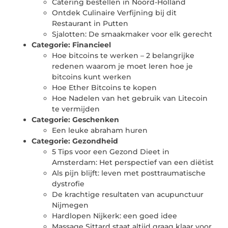
Catering bestellen in Noord-Holland
Ontdek Culinaire Verfijning bij dit
Restaurant in Putten
Sjalotten: De smaakmaker voor elk gerecht
Categorie:
Financieel
Hoe bitcoins te werken – 2 belangrijke
redenen waarom je moet leren hoe je
bitcoins kunt werken
Hoe Ether Bitcoins te kopen
Hoe Nadelen van het gebruik van Litecoin
te vermijden
Categorie:
Geschenken
Een leuke abraham huren
Categorie:
Gezondheid
5 Tips voor een Gezond Dieet in
Amsterdam: Het perspectief van een diëtist
Als pijn blijft: leven met posttraumatische
dystrofie
De krachtige resultaten van acupunctuur
Nijmegen
Hardlopen Nijkerk: een goed idee
Massage Sittard staat altijd graag klaar voor