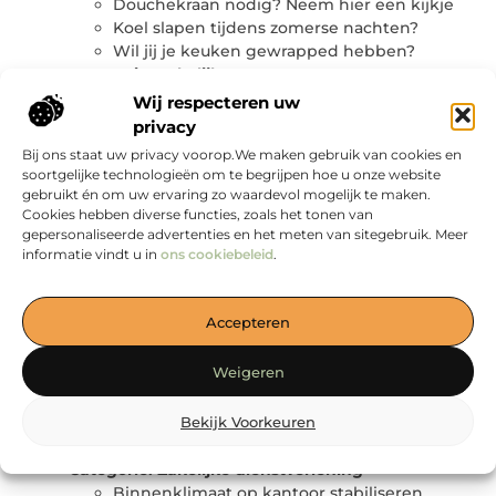
Douchekraan nodig? Neem hier een kijkje
Koel slapen tijdens zomerse nachten?
Wil jij je keuken gewrapped hebben?
Categorie:
Zakelijk
De Riem Zonder Gaatjes: Innovatie in Mode
Wij respecteren uw
en Functionaliteit
privacy
Het effect van simpele reclameletters: de
Bij ons staat uw privacy voorop.We maken gebruik van cookies en
kracht van letterstickers
soortgelijke technologieën om te begrijpen hoe u onze website
Huurtent Nederland: de ideale oplossing
gebruikt én om uw ervaring zo waardevol mogelijk te maken.
voor jouw evenement
Cookies hebben diverse functies, zoals het tonen van
gepersonaliseerde advertenties en het meten van sitegebruik. Meer
Introductie in businesscoaching
informatie vindt u in
ons cookiebeleid
.
Maak gebruik van de juiste
ongediertebestrijding
Refurbished bureaustoel herman miller
Accepteren
Slim werken in een stad die altijd beweegt
Waar vind je een online marketing bureau
Weigeren
uit Haarlem?
Waarom een sleutelhouder zorgt voor meer
Bekijk Voorkeuren
gemak en overzicht
Wat doet een coach?
Categorie:
Zakelijke dienstverlening
Binnenklimaat op kantoor stabiliseren