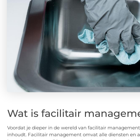
Wat is facilitair managem
Voordat je dieper in de wereld van facilitair management 
inhoudt. Facilitair management omvat alle diensten en ac