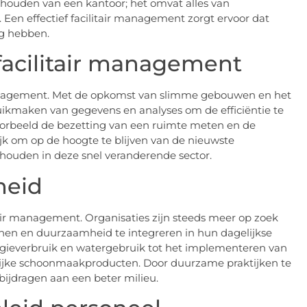
onhouden van een kantoor; het omvat alles van
Een effectief facilitair management zorgt ervoor dat
g hebben.
 facilitair management
r management. Met de opkomst van slimme gebouwen en het
ruikmaken van gegevens en analyses om de efficiëntie te
oorbeeld de bezetting van een ruimte meten en de
k om op de hoogte te blijven van de nieuwste
houden in deze snel veranderende sector.
heid
air management. Organisaties zijn steeds meer op zoek
nen en duurzaamheid te integreren in hun dagelijkse
ergieverbruik en watergebruik tot het implementeren van
lijke schoonmaakproducten. Door duurzame praktijken te
bijdragen aan een beter milieu.