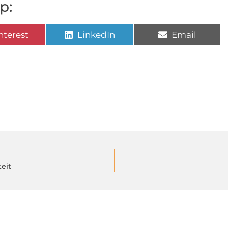
p:
nterest
LinkedIn
Email
eit