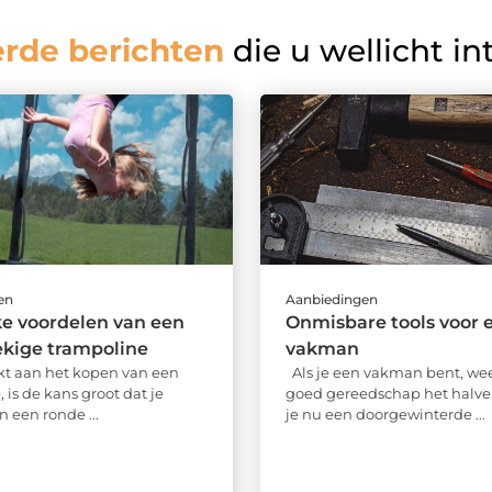
erde berichten
die u wellicht in
en
Aanbiedingen
e voordelen van een
Onmisbare tools voor 
ekige trampoline
vakman
kt aan het kopen van een
Als je een vakman bent, wee
 is de kans groot dat je
goed gereedschap het halve 
 een ronde ...
je nu een doorgewinterde ...