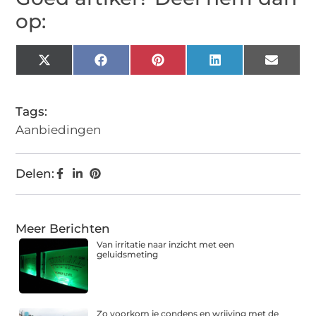
op:
X
Facebook
Pinterest
LinkedIn
Email
(Twitter)
Tags:
Aanbiedingen
Delen:
Meer Berichten
Van irritatie naar inzicht met een
geluidsmeting
Zo voorkom je condens en wrijving met de