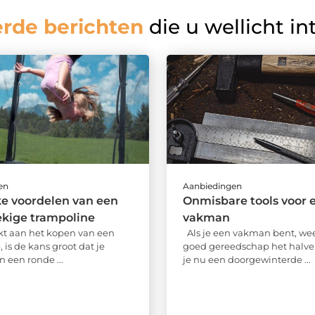
erde berichten
die u wellicht in
en
Aanbiedingen
e voordelen van een
Onmisbare tools voor 
ekige trampoline
vakman
kt aan het kopen van een
Als je een vakman bent, wee
 is de kans groot dat je
goed gereedschap het halve 
 een ronde ...
je nu een doorgewinterde ...