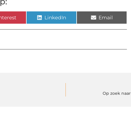
p:
nterest
LinkedIn
Email
Op zoek naar