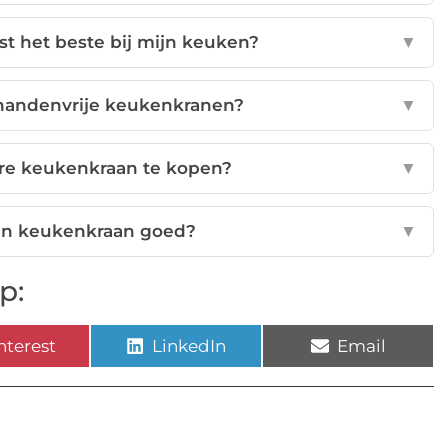
t het beste bij mijn keuken?
▼
 handenvrije keukenkranen?
▼
ure keukenkraan te kopen?
▼
jn keukenkraan goed?
▼
p:
nterest
LinkedIn
Email