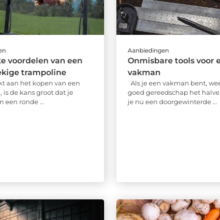
en
Aanbiedingen
e voordelen van een
Onmisbare tools voor 
ekige trampoline
vakman
kt aan het kopen van een
Als je een vakman bent, wee
 is de kans groot dat je
goed gereedschap het halve 
 een ronde ...
je nu een doorgewinterde ...