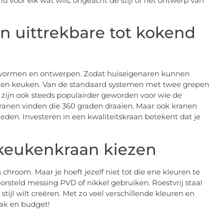
u voor elk wat wils, ongeacht de stijl of het ontwerp van
n uittrekbare tot kokend
n, vormen en ontwerpen. Zodat huiseigenaren kunnen
eigen keuken. Van de standaard systemen met twee grepen
 zijn ook steeds populairder geworden voor wie de
kranen vinden die 360 graden draaien. Maar ook kranen
n. Investeren in een kwaliteitskraan betekent dat je
 keukenkraan kiezen
hroom. Maar je hoeft jezelf niet tot die ene kleuren te
rsteld messing PVD of nikkel gebruiken. Roestvrij staal
tijl wilt creëren. Met zo veel verschillende kleuren en
maak en budget!