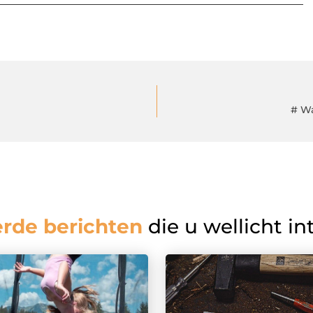
# W
erde berichten
die u wellicht in