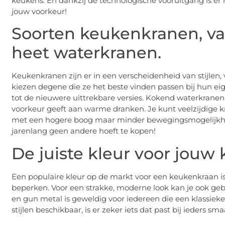
keukens. En dankzij de technologische vooruitgang is er n
jouw voorkeur!
Soorten keukenkranen, va
heet waterkranen.
Keukenkranen zijn er in een verscheidenheid van stijle
kiezen degene die ze het beste vinden passen bij hun 
tot de nieuwere uittrekbare versies. Kokend waterkranen
voorkeur geeft aan warme dranken. Je kunt veelzijdige 
met een hogere boog maar minder bewegingsmogelijkhede
jarenlang geen andere hoeft te kopen!
De juiste kleur voor jouw
Een populaire kleur op de markt voor een keukenkraan is c
beperken. Voor een strakke, moderne look kan je ook gebo
en gun metal is geweldig voor iedereen die een klassieke s
stijlen beschikbaar, is er zeker iets dat past bij ieders s