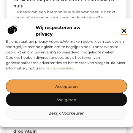
huis
De basis van een harmonieus huis Wanneer je denkt
aan perfect wonen, wat komt er dan in je op? is ...
Wij respecteren uw
privacy
Bij ons staat uw privacy voorop.We maken gebruik van cookies en
soortgelijke technologieën om te begrijpen hoe u onze website
gebruikt én om uw ervaring zo waardevol mogelijk te maken.
Cookies hebben diverse functies, zoals het tonen van
gepersonaliseerde advertenties en het meten van sitegebruik. Meer
informatie vindt u in
ons cookiebeleid
.
Accepteren
Weigeren
Bekijk Voorkeuren
Aanbiedingen
De ultieme gids voor het creëren van een
droomtuin