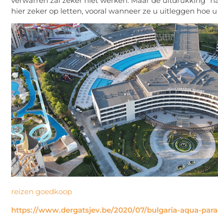
verwarren zal zeker niet werken. Maar de uitdrukking “na
hier zeker op letten, vooral wanneer ze u uitleggen hoe
reizen goedkoop
https://www.dergatsjev.be/2020/07/bulgaria-aqua-par