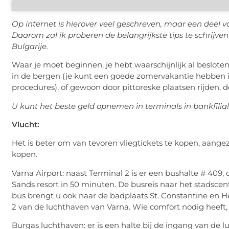
Op internet is hierover veel geschreven, maar een deel van
Daarom zal ik proberen de belangrijkste tips te schrijve
Bulgarije.
Waar je moet beginnen, je hebt waarschijnlijk al beslote
in de bergen (je kunt een goede zomervakantie hebben i
procedures), of gewoon door pittoreske plaatsen rijden, d
U kunt het beste geld opnemen in terminals in bankfilia
Vlucht:
Het is beter om van tevoren vliegtickets te kopen, aangez
kopen.
Varna Airport: naast Terminal 2 is er een bushalte # 409
Sands resort in 50 minuten. De busreis naar het stadsce
bus brengt u ook naar de badplaats St. Constantine en He
2 van de luchthaven van Varna. Wie comfort nodig heeft, i
Burgas luchthaven: er is een halte bij de ingang van de l