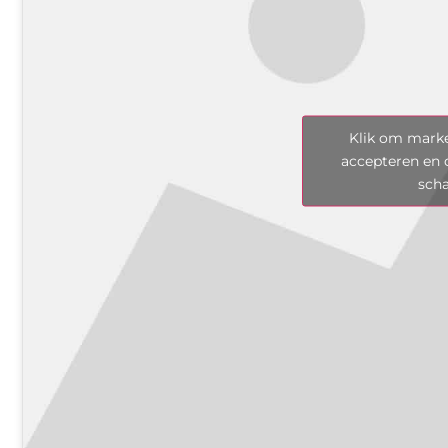
Klik om marke
accepteren en 
sch