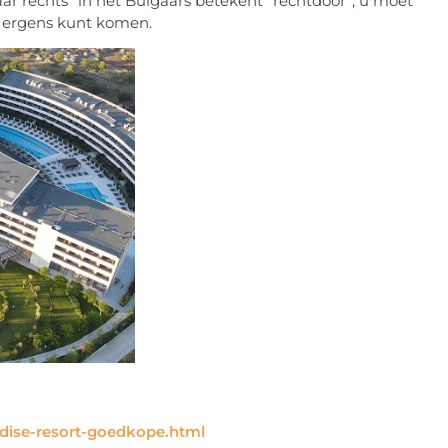
ar rechts” in het Bulgaars betekent “rechtdoor”, u moet
 u ergens kunt komen.
adise-resort-goedkope.html