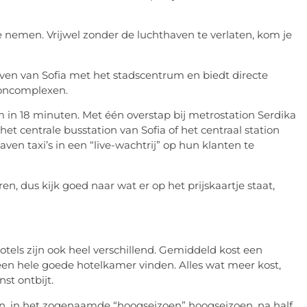
 nemen. Vrijwel zonder de luchthaven te verlaten, kom je
aven van Sofia met het stadscentrum en biedt directe
ooncomplexen.
 in 18 minuten. Met één overstap bij metrostation Serdika
j het centrale busstation van Sofia of het centraal station
thaven taxi’s in een “live-wachtrij” op hun klanten te
n, dus kijk goed naar wat er op het prijskaartje staat,
otels zijn ook heel verschillend. Gemiddeld kost een
 een hele goede hotelkamer vinden. Alles wat meer kost,
st ontbijt.
oen, in het zogenaamde “hoogseizoen” hoogseizoen, na half