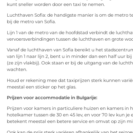
kunt sneller worden door een taxi te nemen.
Luchthaven Sofia: de handigste manier is om de metro te
bij de metro van Sofia.
Lijn 1 van de metro van de hoofdstad verbindt de luchth
vervoersverbindingen tussen de luchthaven en grote w
Vanaf de luchthaven van Sofia bereikt u het stadscentrum
van lijn 1 naar lijn 2, bent u in minder dan een half uur bi
(ze zijn vlakbij). Ook staan ​​er bij de uitgang van de luch
wachten.
Houd er rekening mee dat taxiprijzen sterk kunnen variëre
meestal een sticker op het glas.
Prijzen voor accommodatie in Bulgarije:
Prijzen voor kamers in particuliere huizen en kamers in h
hotelkamer tussen de 30 en 45 lev, en voor 70 lev kun je
betekent meestal een betere service en omvat op zijn min
Ook kan de prijs sterk variëren afhankelijk van het seiz