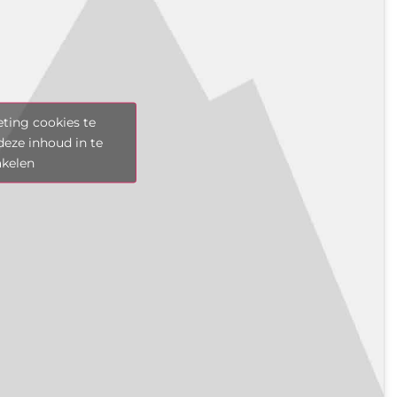
ting cookies te
deze inhoud in te
akelen