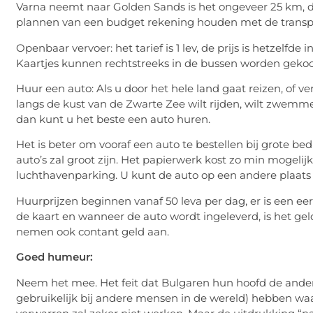
Varna neemt naar Golden Sands is het ongeveer 25 km, de
plannen van een budget rekening houden met de transp
Openbaar vervoer: het tarief is 1 lev, de prijs is hetzelfde i
Kaartjes kunnen rechtstreeks in de bussen worden gekoc
Huur een auto: Als u door het hele land gaat reizen, of v
langs de kust van de Zwarte Zee wilt rijden, wilt zwemm
dan kunt u het beste een auto huren.
Het is beter om vooraf een auto te bestellen bij grote b
auto’s zal groot zijn. Het papierwerk kost zo min mogelij
luchthavenparking. U kunt de auto op een andere plaats 
Huurprijzen beginnen vanaf 50 leva per dag, er is een ee
de kaart en wanneer de auto wordt ingeleverd, is het ge
nemen ook contant geld aan.
Goed humeur:
Neem het mee. Het feit dat Bulgaren hun hoofd de andere
gebruikelijk bij andere mensen in de wereld) hebben waa