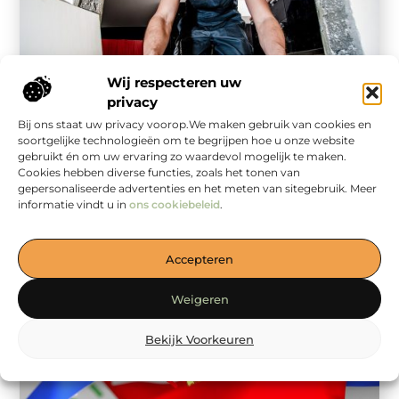
Wij respecteren uw
privacy
Winkelen
Bij ons staat uw privacy voorop.We maken gebruik van cookies en
Transformeer je Huis met een Professionele
soortgelijke technologieën om te begrijpen hoe u onze website
Tegelzetter in Hoofddorp
gebruikt én om uw ervaring zo waardevol mogelijk te maken.
Ben je van plan je huis te renoveren? Overweeg dan
Cookies hebben diverse functies, zoals het tonen van
een tegelzetter in Hoofddorp. hoofddorplokaal.nl.
gepersonaliseerde advertenties en het meten van sitegebruik. Meer
Professionele tegeldiensten kunnen een wereld ...
informatie vindt u in
ons cookiebeleid
.
Accepteren
Weigeren
Bekijk Voorkeuren