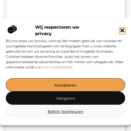
Wij respecteren uw
privacy
Bij ons staat uw privacy voorop.We maken gebruik van cookies en
soortgelijke technologieën om te begrijpen hoe u onze website
gebruikt én om uw ervaring zo waardevol mogelijk te maken.
Cookies hebben diverse functies, zoals het tonen van
gepersonaliseerde advertenties en het meten van sitegebruik. Meer
informatie vindt u in
ons cookiebeleid
.
Accepteren
Winkelen
Welzijn in Enschede: Uw Gids voor Een Gezonder
Leven
Weigeren
Welzijn is een breed en belangrijk aspect van ons
dagelijkse leven. In het bruisende Enschede zijn er
Bekijk Voorkeuren
volop mogelijkheden om ...