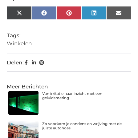
X
Facebook
Pinterest
LinkedIn
Email
(Twitter)
Tags:
Winkelen
Delen:
Meer Berichten
Van irritatie naar inzicht met een
geluidsmeting
Zo voorkom je condens en wrijving met de
juiste autohoes