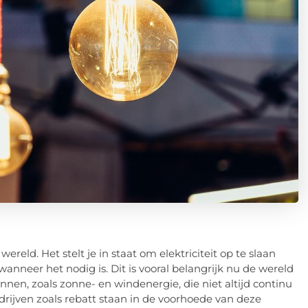
eld. Het stelt je in staat om elektriciteit op te slaan
anneer het nodig is. Dit is vooral belangrijk nu de wereld
en, zoals zonne- en windenergie, die niet altijd continu
edrijven zoals rebatt staan in de voorhoede van deze