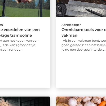
en
Aanbiedingen
e voordelen van een
Onmisbare tools voor 
ekige trampoline
vakman
kt aan het kopen van een
Als je een vakman bent, wee
 is de kans groot dat je
goed gereedschap het halve 
 een ronde ...
je nu een doorgewinterde ...