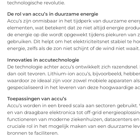
technologische revolutie.
De rol van accu’s in duurzame energie
Accu’s zijn onmisbaar in het tijdperk van duurzame energ
elementen, wat betekent dat ze niet altijd energie prod
de energie op die wordt opgewekt tijdens piekuren van zon
gebruiken. Dit helpt om het elektriciteitsnet stabiel te h
energie, zelfs als de zon niet schijnt of de wind niet waait.
Innovaties in accutechnologie
De technologie achter accu’s ontwikkelt zich razendsnel. 
dan ooit tevoren. Lithium-ion accu’s, bijvoorbeeld, hebb
waardoor ze ideaal zijn voor zowel mobiele apparaten al
gespecialiseerd in het leveren van deze hoogwaardige ac
Toepassingen van accu’s
Accu’s worden in een breed scala aan sectoren gebruikt.
en van draagbare elektronica tot off-grid energieoplossinge
functioneren van moderne ziekenhuizen, datacenters e
cruciale rol in het mogelijk maken van een duurzame leve
bronnen te faciliteren.