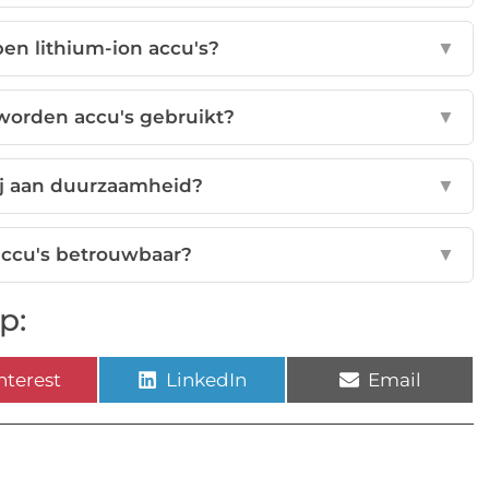
en lithium-ion accu's?
▼
worden accu's gebruikt?
▼
ij aan duurzaamheid?
▼
accu's betrouwbaar?
▼
p:
nterest
LinkedIn
Email