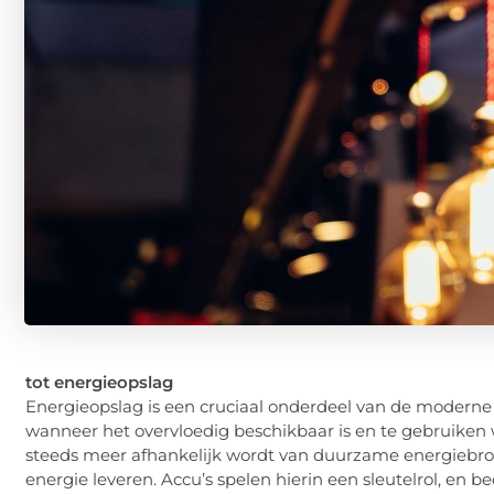
tot energieopslag
Energieopslag is een cruciaal onderdeel van de moderne wer
wanneer het overvloedig beschikbaar is en te gebruiken w
steeds meer afhankelijk wordt van duurzame energiebronn
energie leveren. Accu’s spelen hierin een sleutelrol, en b