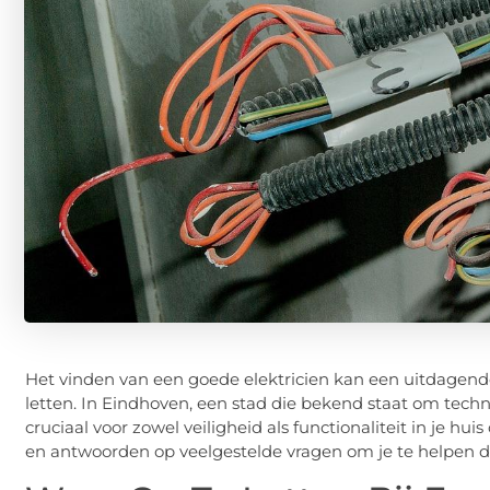
Het vinden van een goede elektricien kan een uitdagende t
letten. In Eindhoven, een stad die bekend staat om techno
cruciaal voor zowel veiligheid als functionaliteit in je hui
en antwoorden op veelgestelde vragen om je te helpen de