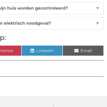
 mijn huis worden gecontroleerd?
▼
en elektrisch noodgeval?
▼
p:
nterest
LinkedIn
Email