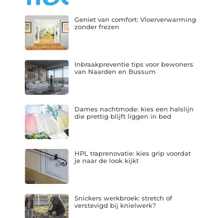
Geniet van comfort: Vloerverwarming
zonder frezen
Inbraakpreventie tips voor bewoners
van Naarden en Bussum
Dames nachtmode: kies een halslijn
die prettig blijft liggen in bed
HPL traprenovatie: kies grip voordat
je naar de look kijkt
Snickers werkbroek: stretch of
verstevigd bij knielwerk?