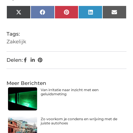
X
Facebook
Pinterest
LinkedIn
Email
(Twitter)
Tags:
Zakelijk
Delen:
Meer Berichten
Van irritatie naar inzicht met een
geluidsmeting
Zo voorkom je condens en wrijving met de
juiste autohoes