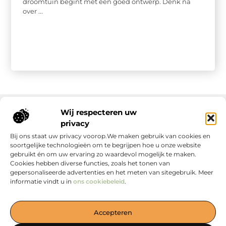
droomtuin begint met een goed ontwerp. Denk na
over ...
Wij respecteren uw
privacy
Onze informatie
Bij ons staat uw privacy voorop.We maken gebruik van cookies en
soortgelijke technologieën om te begrijpen hoe u onze website
gebruikt én om uw ervaring zo waardevol mogelijk te maken.
Cookies hebben diverse functies, zoals het tonen van
gepersonaliseerde advertenties en het meten van sitegebruik. Meer
informatie vindt u in
ons cookiebeleid
.
Jouw Bron voor Blogs en Inzichten
Accepteren
— Duik in boeiende verhalen, handige tips en waardevolle