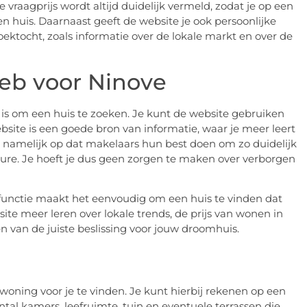
 vraagprijs wordt altijd duidelijk vermeld, zodat je op een
en huis. Daarnaast geeft de website je ook persoonlijke
oektocht, zoals informatie over de lokale markt en over de
eb voor Ninove
is om een huis te zoeken. Je kunt de website gebruiken
site is een goede bron van informatie, waar je meer leert
 namelijk op dat makelaars hun best doen om zo duidelijk
dure. Je hoeft je dus geen zorgen te maken over verborgen
kfunctie maakt het eenvoudig om een huis te vinden dat
te meer leren over lokale trends, de prijs van wonen in
en van de juiste beslissing voor jouw droomhuis.
ning voor je te vinden. Je kunt hierbij rekenen op een
ntal kamers, leefruimte, tuin en eventuele terrassen die