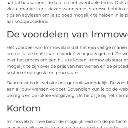
aantal badkamers, de tuin en het eventuele terras. Ook de
vlotte manier kunt kiezen wanneer je interesse hebt in e
tips en adviezen om je zo goed mogelijk te helpen in je z
aankoopprocedure.
De voordelen van Immow
Het voordeel van Immoweb is dat het een veilige manier 
om de juiste makelaar te vinden voor jouw gebied. De web
over het proces om een huis te kopen. Immoweb staat er
mogelijk te zijn over de prijs van het wonen en de proce
kosten of een gesloten procedure.
Daarnaast is de website ook gebruiksvriendelijk. De zoe
aan al jouw wensen voldoet. Bovendien kun je op de websi
de regio en de lokale wetgeving. Dit helpt je bij het nem
Kortom
Immoweb Ninove biedt de mogelijkheid om de perfecte wo
overzichtelijke website, waar informatie staat over het aa