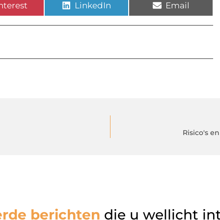
nterest
LinkedIn
Email
Risico's e
erde berichten
die u wellicht in