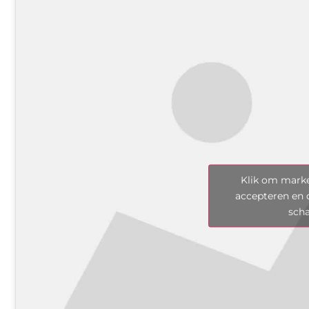
Klik om marke
accepteren en 
sch