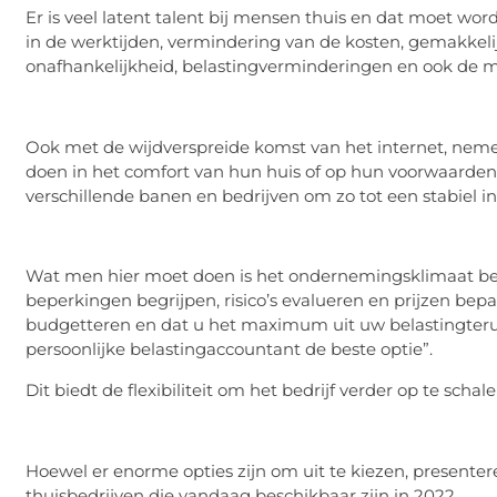
Er is veel latent talent bij mensen thuis en dat moet word
in de werktijden, vermindering van de kosten, gemakkeli
onafhankelijkheid, belastingverminderingen en ook de mo
Ook met de wijdverspreide komst van het internet, ne
doen in het comfort van hun huis of op hun voorwaarden
verschillende banen en bedrijven om zo tot een stabiel
Wat men hier moet doen is het ondernemingsklimaat begr
beperkingen begrijpen, risico’s evalueren en prijzen be
budgetteren en dat u het maximum uit uw belastingterugg
persoonlijke belastingaccountant de beste optie”.
Dit biedt de flexibiliteit om het bedrijf verder op te schal
Hoewel er enorme opties zijn om uit te kiezen, presentere
thuisbedrijven die vandaag beschikbaar zijn in 2022.