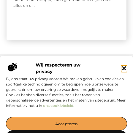
alles en er ...
Wij respecteren uw
privacy
Onze informatie
Bij ons staat uw privacy voorop.We maken gebruik van cookies en
soortgelijke technologieën om te begrijpen hoe u onze website
gebruikt én om uw ervaring zo waardevol mogelijk te maken.
Cookies hebben diverse functies, zoals het tonen van
gepersonaliseerde advertenties en het meten van sitegebruik. Meer
informatie vindt u in
ons cookiebeleid
.
Jouw Bron voor Blogs en Inzichten
Accepteren
— Duik in boeiende verhalen, handige tips en waardevolle
artikelen, allemaal verzameld op één plek. Start jouw