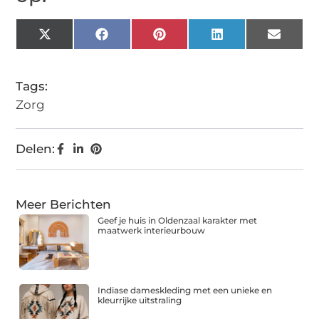
X
Facebook
Pinterest
LinkedIn
Email
(Twitter)
Tags:
Zorg
Delen:
Meer Berichten
Geef je huis in Oldenzaal karakter met
maatwerk interieurbouw
Indiase dameskleding met een unieke en
kleurrijke uitstraling