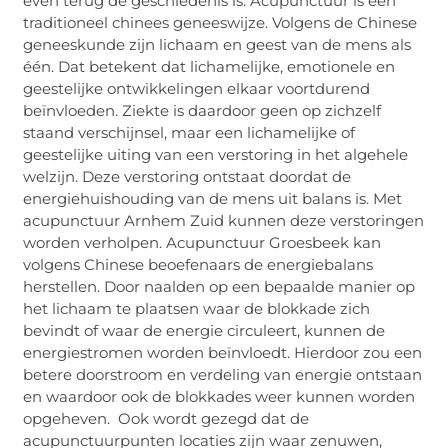
even terug de geschiedenis is. Acupunctuur is een
traditioneel chinees geneeswijze. Volgens de Chinese
geneeskunde zijn lichaam en geest van de mens als
één. Dat betekent dat lichamelijke, emotionele en
geestelijke ontwikkelingen elkaar voortdurend
beïnvloeden. Ziekte is daardoor geen op zichzelf
staand verschijnsel, maar een lichamelijke of
geestelijke uiting van een verstoring in het algehele
welzijn. Deze verstoring ontstaat doordat de
energiehuishouding van de mens uit balans is. Met
acupunctuur Arnhem Zuid kunnen deze verstoringen
worden verholpen. Acupunctuur Groesbeek kan
volgens Chinese beoefenaars de energiebalans
herstellen. Door naalden op een bepaalde manier op
het lichaam te plaatsen waar de blokkade zich
bevindt of waar de energie circuleert, kunnen de
energiestromen worden beïnvloedt. Hierdoor zou een
betere doorstroom en verdeling van energie ontstaan
en waardoor ook de blokkades weer kunnen worden
opgeheven. Ook wordt gezegd dat de
acupunctuurpunten locaties zijn waar zenuwen,