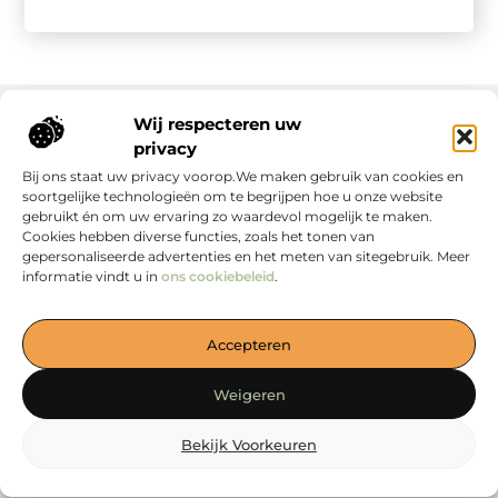
Wij respecteren uw
privacy
Onze informatie
Bij ons staat uw privacy voorop.We maken gebruik van cookies en
soortgelijke technologieën om te begrijpen hoe u onze website
gebruikt én om uw ervaring zo waardevol mogelijk te maken.
Cookies hebben diverse functies, zoals het tonen van
gepersonaliseerde advertenties en het meten van sitegebruik. Meer
informatie vindt u in
ons cookiebeleid
.
Jouw Bron voor Blogs en Inzichten
Accepteren
— Duik in boeiende verhalen, handige tips en waardevolle
artikelen, allemaal verzameld op één plek. Start jouw
Weigeren
ontdekkingsreis vandaag op loewiese.nl!
Bekijk Voorkeuren
@2025
www.loewiese.nl
.All Right Reserved.