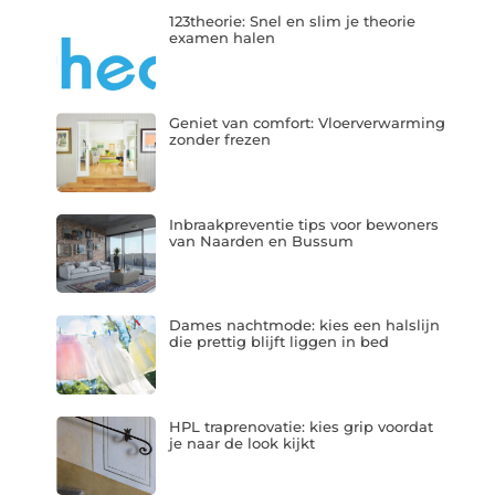
123theorie: Snel en slim je theorie
examen halen
Geniet van comfort: Vloerverwarming
zonder frezen
Inbraakpreventie tips voor bewoners
van Naarden en Bussum
Dames nachtmode: kies een halslijn
die prettig blijft liggen in bed
HPL traprenovatie: kies grip voordat
je naar de look kijkt