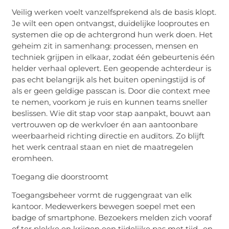
Veilig werken voelt vanzelfsprekend als de basis klopt.
Je wilt een open ontvangst, duidelijke looproutes en
systemen die op de achtergrond hun werk doen. Het
geheim zit in samenhang: processen, mensen en
techniek grijpen in elkaar, zodat één gebeurtenis één
helder verhaal oplevert. Een geopende achterdeur is
pas echt belangrijk als het buiten openingstijd is of
als er geen geldige
passcan
is. Door die context mee
te nemen, voorkom je ruis en kunnen teams sneller
beslissen. Wie dit stap voor stap aanpakt, bouwt aan
vertrouwen op de werkvloer én aan aantoonbare
weerbaarheid richting directie en auditors. Zo blijft
het werk centraal staan en niet de maatregelen
eromheen.
Toegang die doorstroomt
Toegangsbeheer vormt de ruggengraat van elk
kantoor. Medewerkers bewegen soepel met een
badge of smartphone. Bezoekers melden zich vooraf
of ter plekke en krijgen een tijdelijke pas met tijd- en