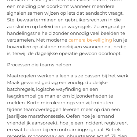
een melding pas doorkomt wanneer meerdere
signalen samen wijzen op iets dat aandacht vraagt.
Stel bewaartermijnen en gebruikersrechten in die
aansluiten op beleid en privacyregels. Zo vergroot je
handelingssnelheid zonder onnodig veel beelden te
verzamelen. Met moderne
camera beveiliging
kun je
bovendien op afstand meekijken wanneer dat nodig
is, terwijl de dagelijkse operatie gewoon doorloopt.
Processen die teams helpen
Maatregelen werken alleen als ze passen bij het werk.
Maak gewenst gedrag eenvoudig: duidelijke
batchregels, logische
wayfinding
en een
laagdrempelige manier om bijzonderheden te
melden. Korte
microlearnings
van vijf minuten
tijdens
teamoverleggen
leveren meer op dan één
jaarlijkse marathonsessie. Oefen hoe je iemand
vriendelijk aanspreekt, hoe je een incident registreert
en wat te doen bij een ontruimingssignaal. Betrek
receptie, schoonmaak en inhuurteams actief. Zij zien