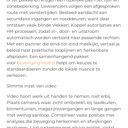
zonebeperking. Leveranciers volgen een afgesproken
route met venstertijden. Besteed aandacht aan
secundaire ingangen en nooddeuren, want daar
ontstaan vaak blinde vlekken. Koppel autorisaties aan
HR-processen, zodat in-, door- en uitstroom
automatisch worden vertaald naar passende rechten.
Met een partner die eind-tot-eind meekijkt, vertaal je
beleid naar praktische looplijnen en herkenbare
afspraken. Een samenhangend pakket
voor
beveiliging bedrijf
helpt om keuzes te
standaardiseren zonder de lokale nuance te
verliezen.
Slimme inzet van video
Video hoort werk uit handen te nemen, niet erbij.
Plaats camera’s waar zicht ontbreekt: bij laadkuilen,
binnentuinen, magazijnovergangen en lange gangen
met weinig aanloop. Combineer vaste posities met
analyses die beweging herkennen en afwijkingen
markeren. Laat systemen met elkaar praten, zodat