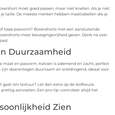
xershort moet goed passen, maar niet knellen. Als je niet
 je taille. De meeste merken hebben maattabellen die je
e of losse pasvorm? Boxershorts met een aansluitende
boxershorts meer bewegingsvrijheid geven. Denk na over
past.
 en Duurzaamheid
s de maat en pasvorm. Katoen is ademend en zacht, perfect
en zijn daarentegen duurzaam en sneldrogend, ideaal voor
et gaat om textuur? Let dan extra op de stofkeuze.
rettig aanvoelen. Een pro-tip: controleer altijd het
rsoonlijkheid Zien