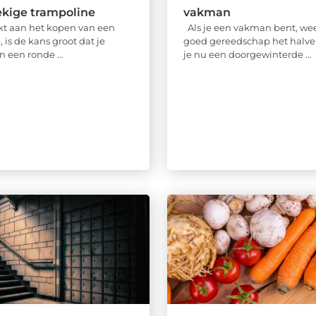
ekige trampoline
vakman
kt aan het kopen van een
Als je een vakman bent, wee
 is de kans groot dat je
goed gereedschap het halve 
 een ronde ...
je nu een doorgewinterde ...