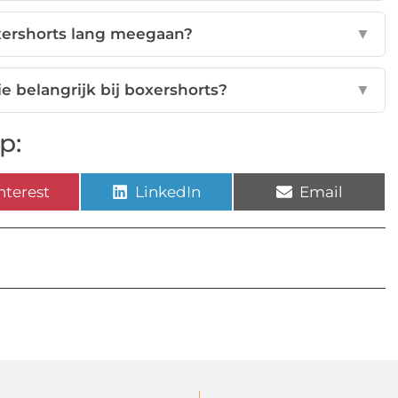
oxershorts lang meegaan?
▼
e belangrijk bij boxershorts?
▼
p:
nterest
LinkedIn
Email