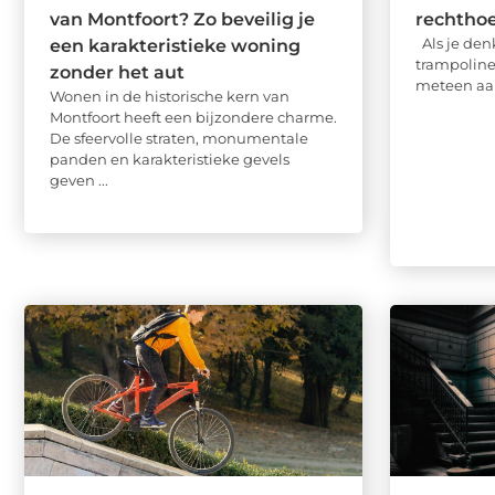
van Montfoort? Zo beveilig je
rechtho
Als je den
een karakteristieke woning
trampoline,
zonder het aut
meteen aan
Wonen in de historische kern van
Montfoort heeft een bijzondere charme.
De sfeervolle straten, monumentale
panden en karakteristieke gevels
geven ...