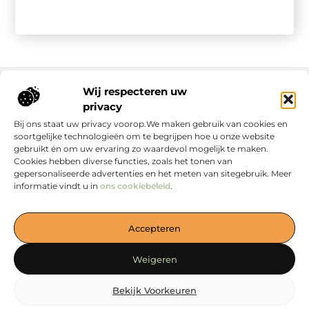
Wij respecteren uw
privacy
Onze informatie
Bij ons staat uw privacy voorop.We maken gebruik van cookies en
soortgelijke technologieën om te begrijpen hoe u onze website
gebruikt én om uw ervaring zo waardevol mogelijk te maken.
Cookies hebben diverse functies, zoals het tonen van
gepersonaliseerde advertenties en het meten van sitegebruik. Meer
informatie vindt u in
ons cookiebeleid
.
Jouw Bron voor Blogs en Inzichten
Accepteren
— Duik in boeiende verhalen, handige tips en waardevolle
artikelen, allemaal verzameld op één plek. Start jouw
Weigeren
ontdekkingsreis vandaag op loewiese.nl!
Bekijk Voorkeuren
@2025
www.loewiese.nl
.All Right Reserved.