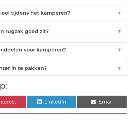
tieel tijdens het kamperen?
▼
jn rugzak goed zit?
▼
pmiddelen voor kamperen?
▼
ënter in te pakken?
▼
p:
nterest
LinkedIn
Email