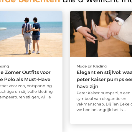
eding
Mode En Kleding
lle Zomer Outfits voor
Elegant en stijlvol: w
e Polo als Must-Have
peter kaiser pumps ee
taat voor zon, ontspanning
have zijn
luchtige en stijlvolle kleding.
Peter Kaiser pumps zijn een 
temperaturen stijgen, wil je
symbool van elegantie en
vakmanschap. Bij Ten Eekel
we hoe belangrijk het is ...