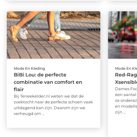
Mode En Kleding
Mode En Kl
BiBi Lou: de perfecte
Red-Rags
combinatie van comfort en
Xsensible
Dames Foo
flair
een aantal
Bij Teneekelder.nl weten we dat de
ze onders
zoektocht naar de perfecte schoen vaak
en modell
uitdagend kan zijn. Daarom zijn we
zijn ...
verheugd om ...