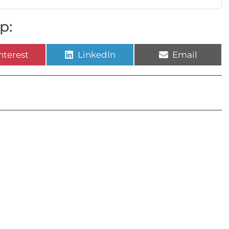
p:
nterest
LinkedIn
Email