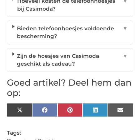
Hoeveel kosten de telefoonhoesjes
▼
bij Casimoda?
Bieden telefoonhoesjes voldoende
▼
bescherming?
Zijn de hoesjes van Casimoda
▼
geschikt als cadeau?
Goed artikel? Deel hem dan
op:
X
Facebook
Pinterest
LinkedIn
Email
(Twitter)
Tags: