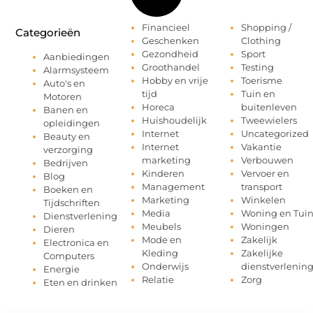
Financieel
Shopping /
Categorieën
Geschenken
Clothing
Gezondheid
Sport
Aanbiedingen
Groothandel
Testing
Alarmsysteem
Hobby en vrije
Toerisme
Auto's en
tijd
Tuin en
Motoren
Horeca
buitenleven
Banen en
Huishoudelijk
Tweewielers
opleidingen
Internet
Uncategorized
Beauty en
Internet
Vakantie
verzorging
marketing
Verbouwen
Bedrijven
Kinderen
Vervoer en
Blog
Management
transport
Boeken en
Marketing
Winkelen
Tijdschriften
Media
Woning en Tui
Dienstverlening
Meubels
Woningen
Dieren
Mode en
Zakelijk
Electronica en
Kleding
Zakelijke
Computers
Onderwijs
dienstverlenin
Energie
Relatie
Zorg
Eten en drinken