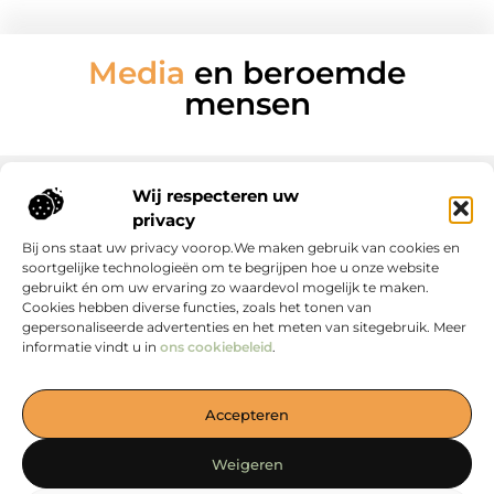
Media
en beroemde
mensen
Wij respecteren uw
privacy
Onze informatie
Bij ons staat uw privacy voorop.We maken gebruik van cookies en
soortgelijke technologieën om te begrijpen hoe u onze website
gebruikt én om uw ervaring zo waardevol mogelijk te maken.
Cookies hebben diverse functies, zoals het tonen van
gepersonaliseerde advertenties en het meten van sitegebruik. Meer
informatie vindt u in
ons cookiebeleid
.
Jouw Bron voor Blogs en Inzichten
Accepteren
— Duik in boeiende verhalen, handige tips en waardevolle
artikelen, allemaal verzameld op één plek. Start jouw
Weigeren
ontdekkingsreis vandaag op loewiese.nl!