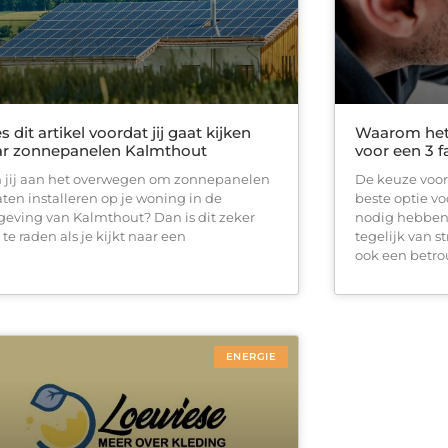
s dit artikel voordat jij gaat kijken
Waarom het 
ar zonnepanelen Kalmthout
voor een 3 f
 jij aan het overwegen om zonnepanelen
De keuze voor
laten installeren op je woning in de
beste optie vo
eving van Kalmthout? Dan is dit zeker
nodig hebben
te raden als je kijkt naar een
tegelijk van 
ook een betr
ENERGIE