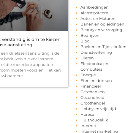
Aanbiedingen
Alarmsysteem
Auto's en Motoren
Banen en opleidingen
Beauty en verzorging
Bedrijven
verstandig is om te kiezen
Blog
ase aansluiting
Boeken en Tijdschriften
Dienstverlening
 een driefasenaansluiting is de
Dieren
or bedrijven die veel stroom
Electronica en
 of die meerdere apparaten
Computers
stroom moeten voorzien. Het kan
Energie
ouwbaardere
Eten en drinken
Financieel
Geschenken
Gezondheid
Groothandel
Hobby en vrije tijd
Horeca
Huishoudelijk
Internet
Internet marketing