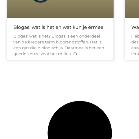
Biogas: wat is het en wat kun je ermee
Wa
Biogas: wat is het? Biogas is een onderdeel
Heb
van de bredere term biobrandstoffen. Het is
dez
een gas die biologisch is. Daarmee is het een
aan
goede keuze voor het milieu. Er
leu