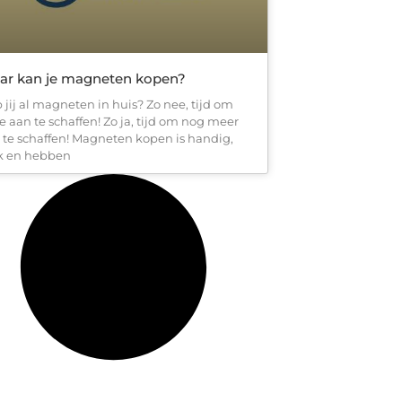
ar kan je magneten kopen?
 jij al magneten in huis? Zo nee, tijd om
e aan te schaffen! Zo ja, tijd om nog meer
 te schaffen! Magneten kopen is handig,
k en hebben