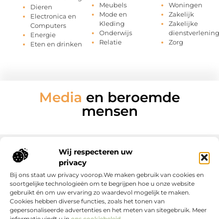
Meubels
Woningen
Dieren
Mode en
Zakelijk
Electronica en
Kleding
Zakelijke
Computers
Onderwijs
dienstverlenin
Energie
Relatie
Zorg
Eten en drinken
Media
en beroemde
mensen
Wij respecteren uw
privacy
Onze informatie
Bij ons staat uw privacy voorop.We maken gebruik van cookies en
soortgelijke technologieën om te begrijpen hoe u onze website
gebruikt én om uw ervaring zo waardevol mogelijk te maken.
Cookies hebben diverse functies, zoals het tonen van
gepersonaliseerde advertenties en het meten van sitegebruik. Meer
informatie vindt u in
ons cookiebeleid
.