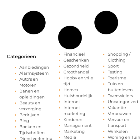
Financieel
Shopping /
Categorieën
Geschenken
Clothing
Gezondheid
Sport
Aanbiedingen
Groothandel
Testing
Alarmsysteem
Hobby en vrije
Toerisme
Auto's en
tijd
Tuin en
Motoren
Horeca
buitenleven
Banen en
Huishoudelijk
Tweewielers
opleidingen
Internet
Uncategorized
Beauty en
Internet
Vakantie
verzorging
marketing
Verbouwen
Bedrijven
Kinderen
Vervoer en
Blog
Management
transport
Boeken en
Marketing
Winkelen
Tijdschriften
Media
Woning en Tui
Dienstverlening