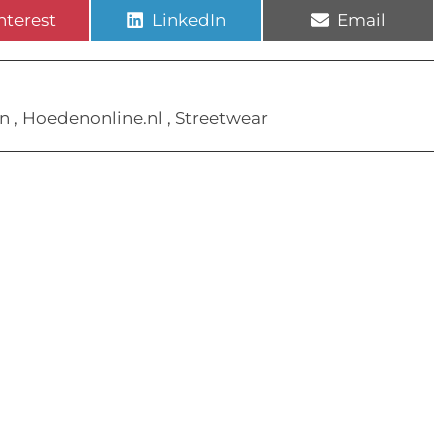
nterest
LinkedIn
Email
n
,
Hoedenonline.nl
,
Streetwear