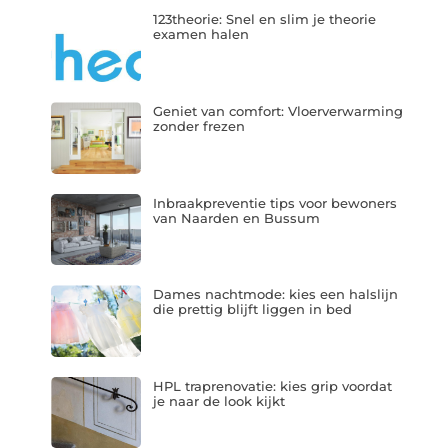
123theorie: Snel en slim je theorie
examen halen
Geniet van comfort: Vloerverwarming
zonder frezen
Inbraakpreventie tips voor bewoners
van Naarden en Bussum
Dames nachtmode: kies een halslijn
die prettig blijft liggen in bed
HPL traprenovatie: kies grip voordat
je naar de look kijkt