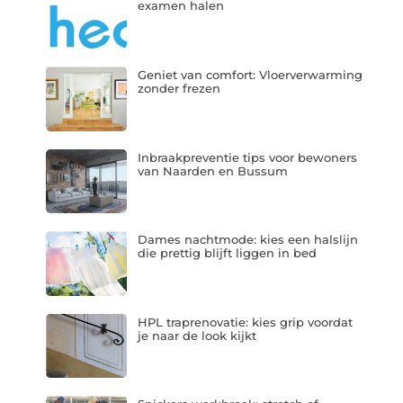
examen halen
Geniet van comfort: Vloerverwarming
zonder frezen
Inbraakpreventie tips voor bewoners
van Naarden en Bussum
Dames nachtmode: kies een halslijn
die prettig blijft liggen in bed
HPL traprenovatie: kies grip voordat
je naar de look kijkt