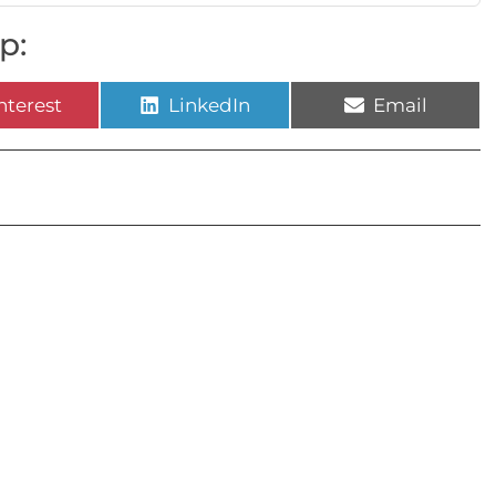
p:
nterest
LinkedIn
Email