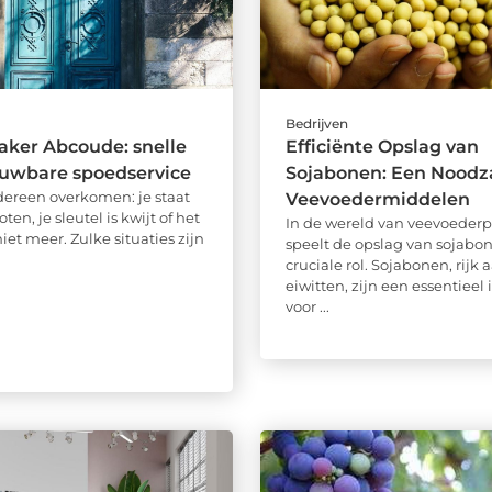
Bedrijven
ker Abcoude: snelle
Efficiënte Opslag van
ouwbare spoedservice
Sojabonen: Een Noodz
dereen overkomen: je staat
Veevoedermiddelen
ten, je sleutel is kwijt of het
In de wereld van veevoederp
niet meer. Zulke situaties zijn
speelt de opslag van sojabo
cruciale rol. Sojabonen, rijk 
eiwitten, zijn een essentieel
voor ...