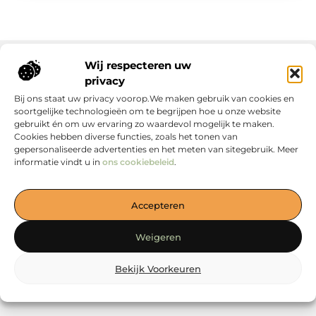
Wij respecteren uw
privacy
Onze informatie
Bij ons staat uw privacy voorop.We maken gebruik van cookies en
soortgelijke technologieën om te begrijpen hoe u onze website
gebruikt én om uw ervaring zo waardevol mogelijk te maken.
Cookies hebben diverse functies, zoals het tonen van
gepersonaliseerde advertenties en het meten van sitegebruik. Meer
informatie vindt u in
ons cookiebeleid
.
Jouw Bron voor Blogs en Inzichten
Accepteren
— Duik in boeiende verhalen, handige tips en waardevolle
artikelen, allemaal verzameld op één plek. Start jouw
Weigeren
ontdekkingsreis vandaag op loewiese.nl!
Bekijk Voorkeuren
@2025
www.loewiese.nl
.All Right Reserved.