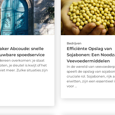
Bedrijven
ker Abcoude: snelle
Efficiënte Opslag van
ouwbare spoedservice
Sojabonen: Een Noodz
dereen overkomen: je staat
Veevoedermiddelen
ten, je sleutel is kwijt of het
In de wereld van veevoederp
niet meer. Zulke situaties zijn
speelt de opslag van sojabo
cruciale rol. Sojabonen, rijk 
eiwitten, zijn een essentieel
voor ...