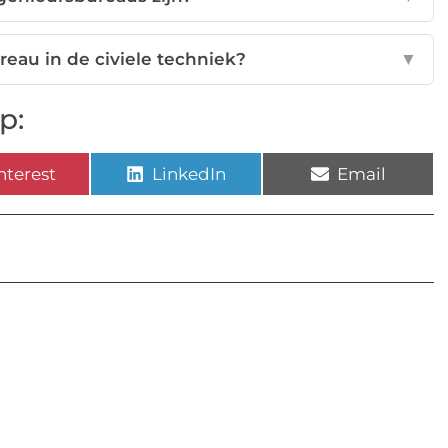
eau in de civiele techniek?
▼
p:
nterest
LinkedIn
Email