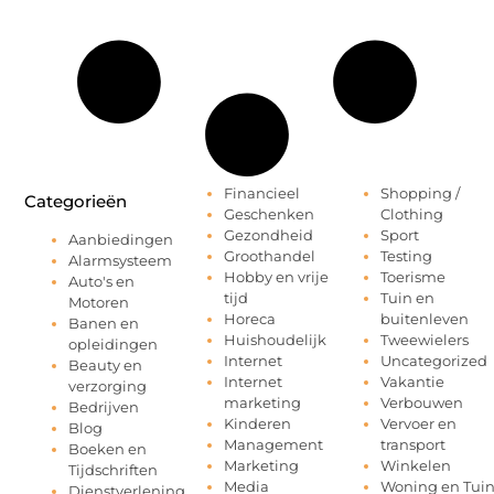
Financieel
Shopping /
Categorieën
Geschenken
Clothing
Gezondheid
Sport
Aanbiedingen
Groothandel
Testing
Alarmsysteem
Hobby en vrije
Toerisme
Auto's en
tijd
Tuin en
Motoren
Horeca
buitenleven
Banen en
Huishoudelijk
Tweewielers
opleidingen
Internet
Uncategorized
Beauty en
Internet
Vakantie
verzorging
marketing
Verbouwen
Bedrijven
Kinderen
Vervoer en
Blog
Management
transport
Boeken en
Marketing
Winkelen
Tijdschriften
Media
Woning en Tui
Dienstverlening