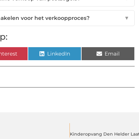
chakelen voor het verkoopproces?
▼
p:
nterest
LinkedIn
Email