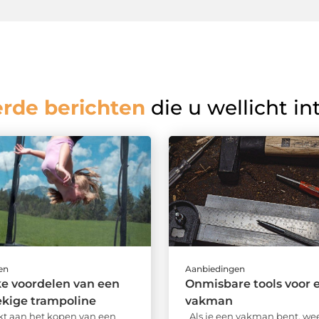
erde berichten
die u wellicht in
en
Aanbiedingen
e voordelen van een
Onmisbare tools voor 
ekige trampoline
vakman
kt aan het kopen van een
Als je een vakman bent, wee