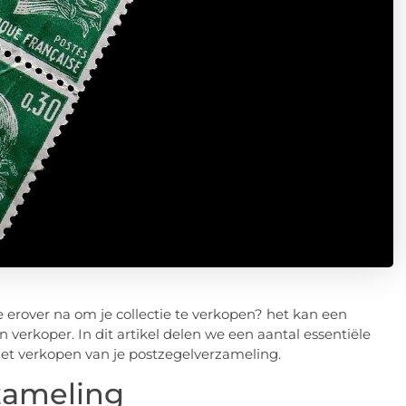
 erover na om je collectie te verkopen? het kan een
 verkoper. In dit artikel delen we een aantal essentiële
et verkopen van je postzegelverzameling.
zameling