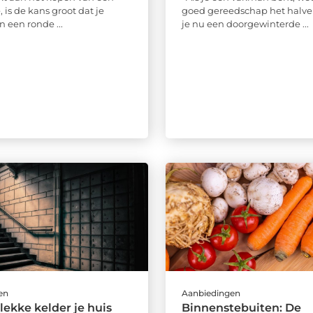
 is de kans groot dat je
goed gereedschap het halve 
 een ronde ...
je nu een doorgewinterde ...
en
Aanbiedingen
lekke kelder je huis
Binnenstebuiten: De