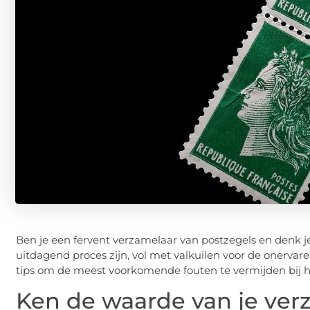
Ben je een fervent verzamelaar van postzegels en denk je
uitdagend proces zijn, vol met valkuilen voor de onervaren
tips om de meest voorkomende fouten te vermijden bij h
Ken de waarde van je ver