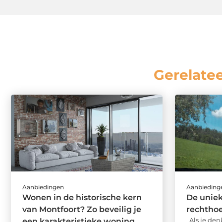
Gerelate
Aanbiedingen
Aanbieding
Wonen in de historische kern
De uniek
van Montfoort? Zo beveilig je
rechtho
Als je den
een karakteristieke woning