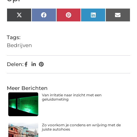
X
Facebook
Pinterest
LinkedIn
Email
(Twitter)
Tags:
Bedrijven
Delen:
Meer Berichten
Van irritatie naar inzicht met een
geluidsmeting
Zo voorkom je condens en wrijving met de
juiste autohoes