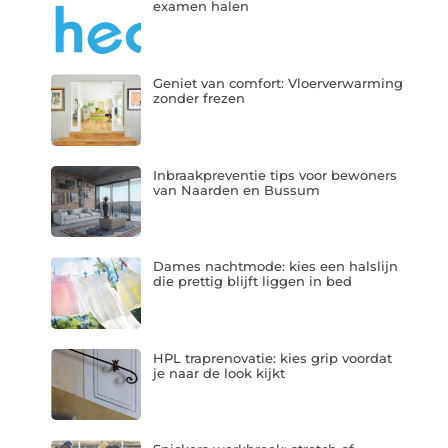
examen halen
Geniet van comfort: Vloerverwarming
zonder frezen
Inbraakpreventie tips voor bewoners
van Naarden en Bussum
Dames nachtmode: kies een halslijn
die prettig blijft liggen in bed
HPL traprenovatie: kies grip voordat
je naar de look kijkt