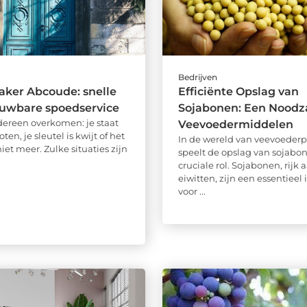
Bedrijven
ker Abcoude: snelle
Efficiënte Opslag van
ouwbare spoedservice
Sojabonen: Een Noodz
dereen overkomen: je staat
Veevoedermiddelen
ten, je sleutel is kwijt of het
In de wereld van veevoederp
niet meer. Zulke situaties zijn
speelt de opslag van sojabo
cruciale rol. Sojabonen, rijk 
eiwitten, zijn een essentieel
voor ...