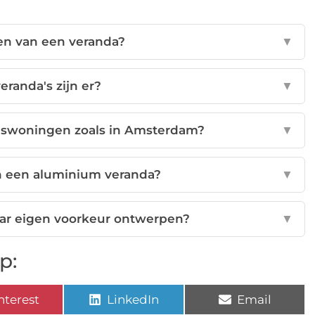
len van een veranda?
▼
eranda's zijn er?
▼
tadswoningen zoals in Amsterdam?
▼
an een aluminium veranda?
▼
aar eigen voorkeur ontwerpen?
▼
p:
nterest
LinkedIn
Email