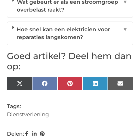
Wat gebeurt er als een stroomgroep
▼
overbelast raakt?
Hoe snel kan een elektricien voor
▼
reparaties langskomen?
Goed artikel? Deel hem dan
op:
X
Facebook
Pinterest
LinkedIn
Email
(Twitter)
Tags:
Dienstverlening
Delen: