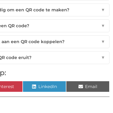
dig om een QR code te maken?
▼
 een QR code?
▼
st aan een QR code koppelen?
▼
QR code eruit?
▼
p:
nterest
LinkedIn
Email